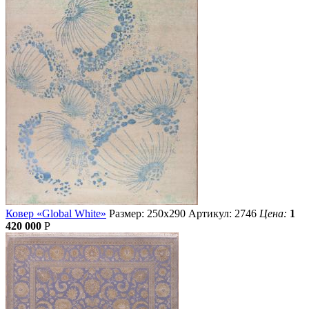
Ковер «Global White»
Размер: 250х290
Артикул: 2746
Цена:
1
420 000
Р