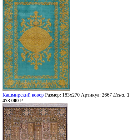
Кашмирский ковер
Размер: 183х270
Артикул: 2667
Цена:
1
473 000
Р