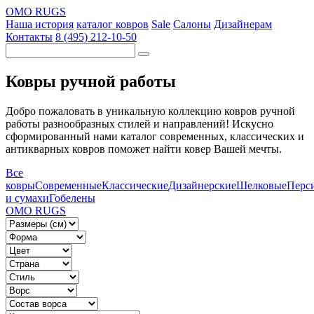
OMO RUGS
Наша история
каталог ковров
Sale
Салоны
Дизайнерам
Контакты
8 (495) 212-10-50
Ковры ручной работы
Добро пожаловать в уникальную коллекцию ковров ручной
работы разнообразных стилей и направлений! Искусно
сформированный нами каталог современных, классических и
антикварных ковров поможет найти ковер Вашей мечты.
Все
ковры
Современные
Классические
Дизайнерские
Шелковые
Перс
и сумахи
Гобелены
OMO RUGS