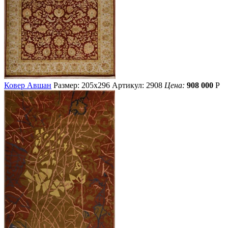
Ковер Авшан
Размер: 205х296
Артикул: 2908
Цена:
908 000
Р