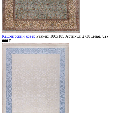
Кашмирский ковер
Размер: 180х185
Артикул: 2738
Цена:
827
000
Р