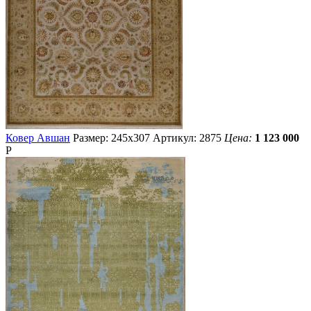
Ковер Авшан
Размер: 245х307
Артикул: 2875
Цена:
1 123 000
Р