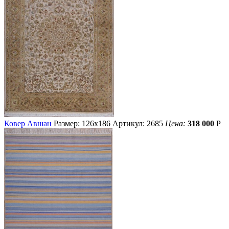
Ковер Авшан
Размер: 126х186
Артикул: 2685
Цена:
318 000
Р