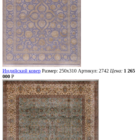
Индийский ковер
Размер: 250х310
Артикул: 2742
Цена:
1 265
000
Р