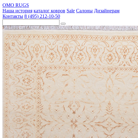
OMO RUGS
Наша история
каталог ковров
Sale
Салоны
Дизайнерам
Контакты
8 (495) 212-10-50