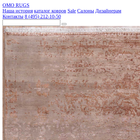
OMO RUGS
Наша история
каталог ковров
Sale
Салоны
Дизайнерам
Контакты
8 (495) 212-10-50