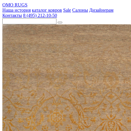
OMO RUGS
Наша история
каталог ковров
Sale
Салоны
Дизайнерам
Контакты
8 (495) 212-10-50