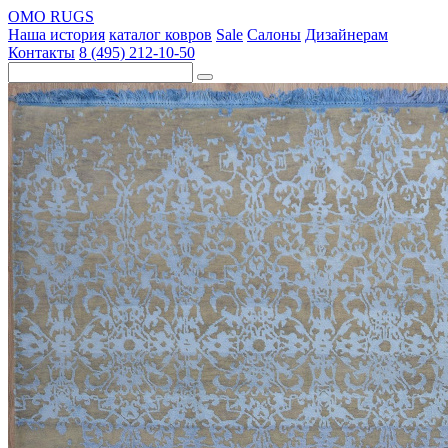
OMO RUGS
Наша история
каталог ковров
Sale
Салоны
Дизайнерам
Контакты
8 (495) 212-10-50