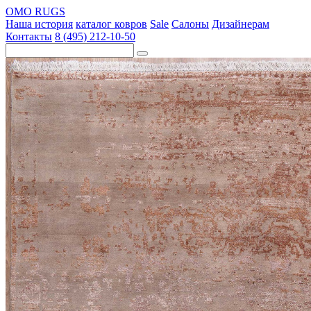
OMO RUGS
Наша история
каталог ковров
Sale
Салоны
Дизайнерам
Контакты
8 (495) 212-10-50