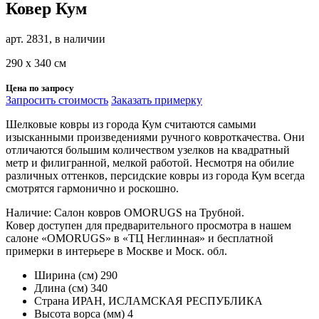
Ковер Кум
арт. 2831, в наличии
290 х 340 см
Цена по запросу
Запросить стоимость
Заказать примерку
Шелковые ковры из города Кум считаются самыми
изысканными произведениями ручного ковроткачества. Они
отличаются большим количеством узелков на квадратный
метр и филигранной, мелкой работой. Несмотря на обилие
различных оттенков, персидские ковры из города Кум всегда
смотрятся гармонично и роскошно.
Наличие: Салон ковров OMORUGS на Трубной.
Ковер доступен для предварительного просмотра в нашем
салоне «OMORUGS» в «ТЦ Неглинная» и бесплатной
примерки в интерьере в Москве и Моск. обл.
Ширина (см)
290
Длина (см)
340
Страна
ИРАН, ИСЛАМСКАЯ РЕСПУБЛИКА
Высота ворса (мм)
4