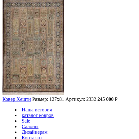
Ковер Хешти
Размер: 127х81
Артикул: 2332
245 000
Р
Наша история
каталог ковров
Sale
Салоны
Дизайнерам
Контакты