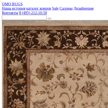
OMO RUGS
Наша история
каталог ковров
Sale
Салоны
Дизайнерам
Контакты
8 (495) 212-10-50