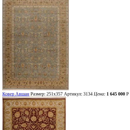
Ковер Авшан
Размер: 251х357
Артикул: 3134
Цена:
1 645 000
Р