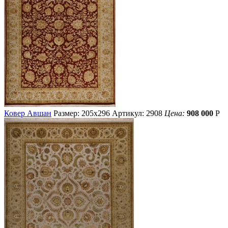
Ковер Авшан
Размер: 205х296
Артикул: 2908
Цена:
908 000
Р