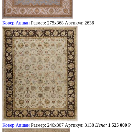
Ковер Авшан
Размер: 275х368
Артикул: 2636
Ковер Авшан
Размер: 246х307
Артикул: 3138
Цена:
1 525 000
Р