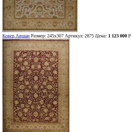
Ковер Авшан
Размер: 245х307
Артикул: 2875
Цена:
1 123 000
Р