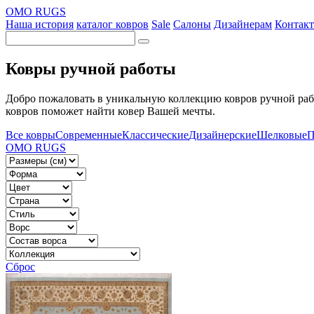
OMO RUGS
Наша история
каталог ковров
Sale
Салоны
Дизайнерам
Контак
Ковры ручной работы
Добро пожаловать в уникальную коллекцию ковров ручной раб
ковров поможет найти ковер Вашей мечты.
Все ковры
Современные
Классические
Дизайнерские
Шелковые
П
OMO RUGS
Сброс