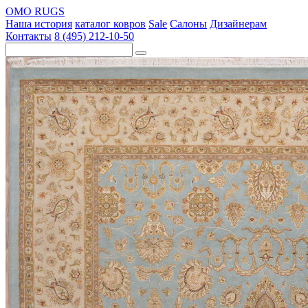
OMO RUGS
Наша история
каталог ковров
Sale
Салоны
Дизайнерам
Контакты
8 (495) 212-10-50