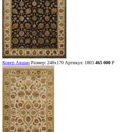
Ковер Авшан
Размер: 248х170
Артикул: 1803
465 000
Р