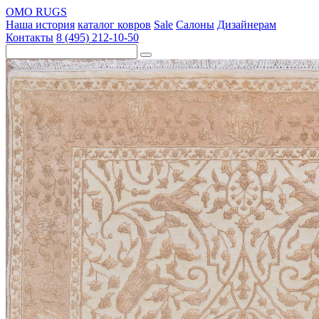
OMO RUGS
Наша история
каталог ковров
Sale
Салоны
Дизайнерам
Контакты
8 (495) 212-10-50