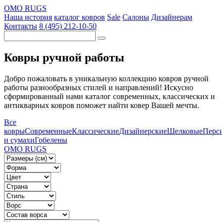
OMO RUGS
Наша история
каталог ковров
Sale
Салоны
Дизайнерам
Контакты
8 (495) 212-10-50
Ковры ручной работы
Добро пожаловать в уникальную коллекцию ковров ручной
работы разнообразных стилей и направлений! Искусно
сформированный нами каталог современных, классических и
антикварных ковров поможет найти ковер Вашей мечты.
Все
ковры
Современные
Классические
Дизайнерские
Шелковые
Перс
и сумахи
Гобелены
OMO RUGS