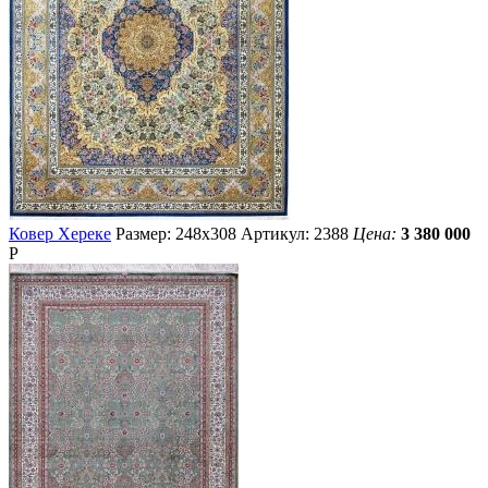
Ковер Хереке
Размер: 248х308
Артикул: 2388
Цена:
3 380 000
Р