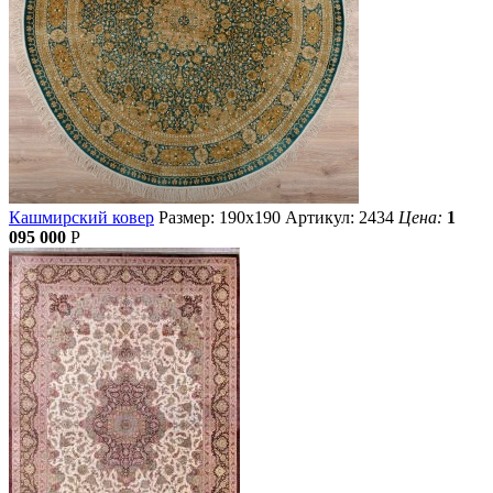
Кашмирский ковер
Размер: 190х190
Артикул: 2434
Цена:
1
095 000
Р