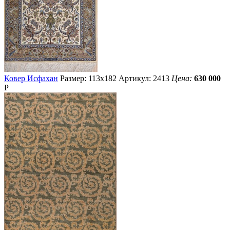
Ковер Исфахан
Размер: 113х182
Артикул: 2413
Цена:
630 000
Р