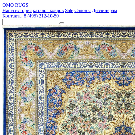
OMO RUGS
Наша история
каталог ковров
Sale
Салоны
Дизайнерам
Контакты
8 (495) 212-10-50