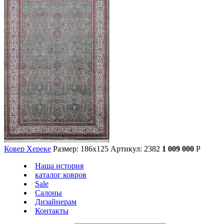
Ковер Хереке
Размер: 186х125
Артикул: 2382
1 009 000
Р
Наша история
каталог ковров
Sale
Салоны
Дизайнерам
Контакты