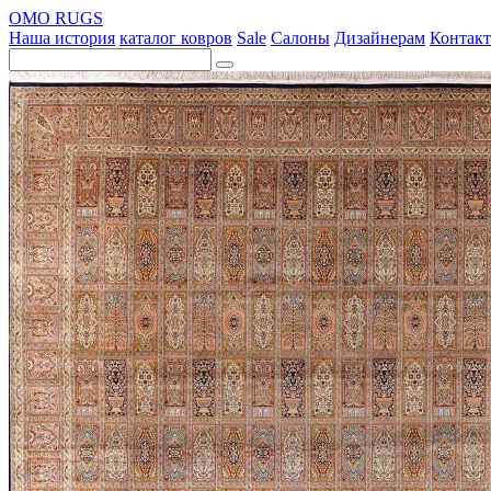
OMO RUGS
Наша история
каталог ковров
Sale
Салоны
Дизайнерам
Контак