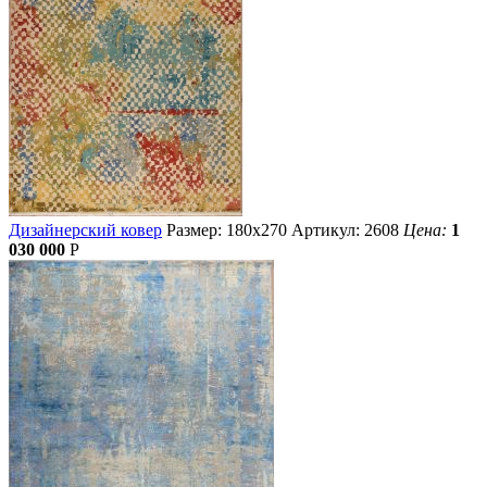
Дизайнерский ковер
Размер: 180х270
Артикул: 2608
Цена:
1
030 000
Р