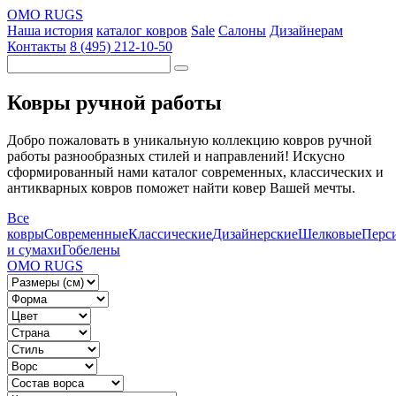
OMO RUGS
Наша история
каталог ковров
Sale
Салоны
Дизайнерам
Контакты
8 (495) 212-10-50
Ковры ручной работы
Добро пожаловать в уникальную коллекцию ковров ручной
работы разнообразных стилей и направлений! Искусно
сформированный нами каталог современных, классических и
антикварных ковров поможет найти ковер Вашей мечты.
Все
ковры
Современные
Классические
Дизайнерские
Шелковые
Перс
и сумахи
Гобелены
OMO RUGS