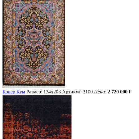
Ковер Кум
Размер: 134х203
Артикул: 3100
Цена:
2 720 000
Р