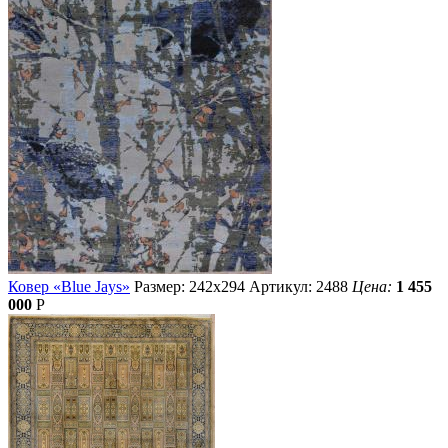
Ковер «Blue Jays»
Размер: 242х294
Артикул: 2488
Цена:
1 455
000
Р