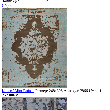
Сброс
Ковер "Mint Patina"
Размер: 248х306
Артикул: 2866
Цена:
1
257 000
Р