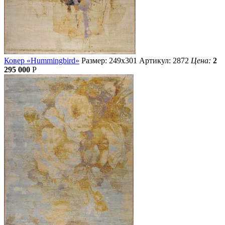
Ковер «Hummingbird»
Размер: 249х301
Артикул: 2872
Цена:
2
295 000
Р