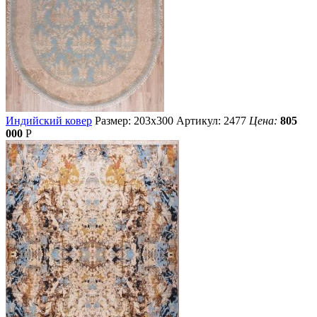
Индийский ковер
Размер: 203х300
Артикул: 2477
Цена:
805
000
Р