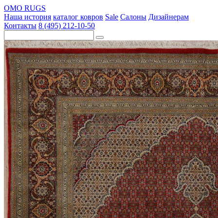
OMO RUGS
Наша история
каталог ковров
Sale
Салоны
Дизайнерам
Контакты
8 (495) 212-10-50