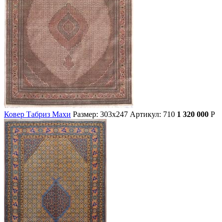
Ковер Табриз Махи
Размер: 303х247
Артикул: 710
1 320 000
Р