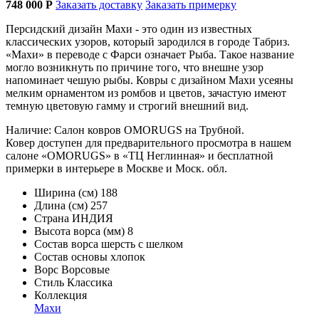
748 000
Р
Заказать доставку
Заказать примерку
Персидский дизайн Махи - это один из известных
классических узоров, который зародился в городе Табриз.
«Махи» в переводе с Фарси означает Рыба. Такое название
могло возникнуть по причине того, что внешне узор
напоминает чешую рыбы. Ковры с дизайном Махи усеяны
мелким орнаментом из ромбов и цветов, зачастую имеют
темную цветовую гамму и строгий внешний вид.
Наличие: Салон ковров OMORUGS на Трубной.
Ковер доступен для предварительного просмотра в нашем
салоне «OMORUGS» в «ТЦ Неглинная» и бесплатной
примерки в интерьере в Москве и Моск. обл.
Ширина (см)
188
Длина (см)
257
Страна
ИНДИЯ
Высота ворса (мм)
8
Состав ворса
шерсть с шелком
Состав основы
хлопок
Ворс
Ворсовые
Стиль
Классика
Коллекция
Махи