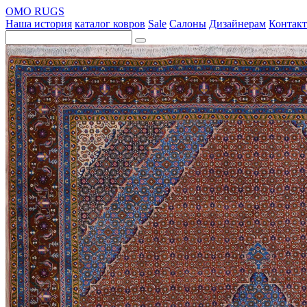
OMO RUGS
Наша история
каталог ковров
Sale
Салоны
Дизайнерам
Контак