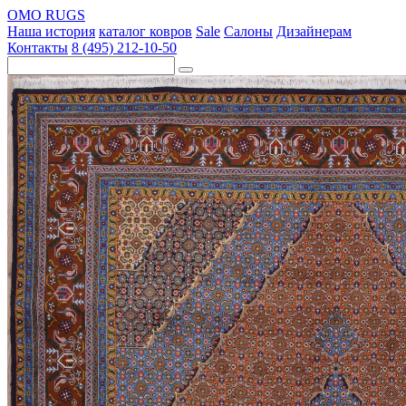
OMO RUGS
Наша история
каталог ковров
Sale
Салоны
Дизайнерам
Контакты
8 (495) 212-10-50