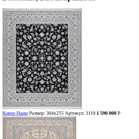
Ковер Наин
Размер: 304х255
Артикул: 3119
1 590 000
Р