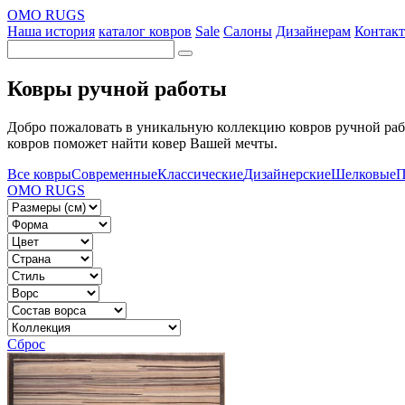
OMO RUGS
Наша история
каталог ковров
Sale
Салоны
Дизайнерам
Контак
Ковры ручной работы
Добро пожаловать в уникальную коллекцию ковров ручной раб
ковров поможет найти ковер Вашей мечты.
Все ковры
Современные
Классические
Дизайнерские
Шелковые
П
OMO RUGS
Сброс