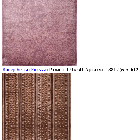
Ковер Беата (Finezza)
Размер: 171х241
Артикул: 1881
Цена:
612