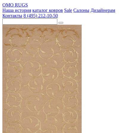
OMO RUGS
Наша история
каталог ковров
Sale
Салоны
Дизайнерам
Контакты
8 (495) 212-10-50