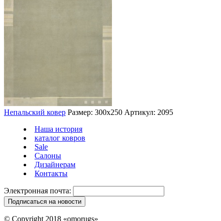
Непальский ковер
Размер: 300х250
Артикул: 2095
Наша история
каталог ковров
Sale
Салоны
Дизайнерам
Контакты
Электронная почта:
© Copyright 2018 «omorugs»