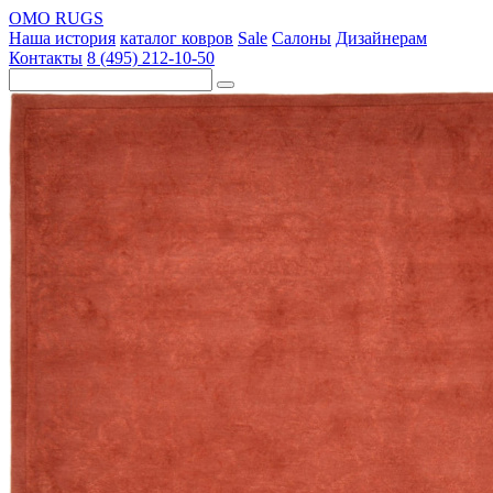
OMO RUGS
Наша история
каталог ковров
Sale
Салоны
Дизайнерам
Контакты
8 (495) 212-10-50