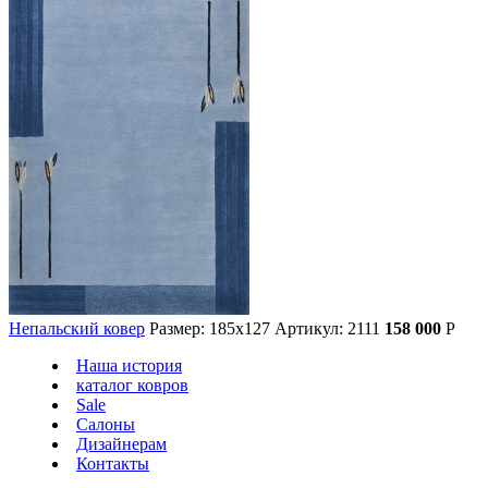
Непальский ковер
Размер: 185х127
Артикул: 2111
158 000
Р
Наша история
каталог ковров
Sale
Салоны
Дизайнерам
Контакты