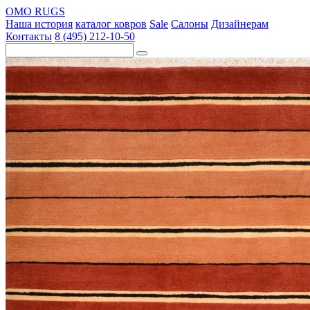
OMO RUGS
Наша история
каталог ковров
Sale
Салоны
Дизайнерам
Контакты
8 (495) 212-10-50