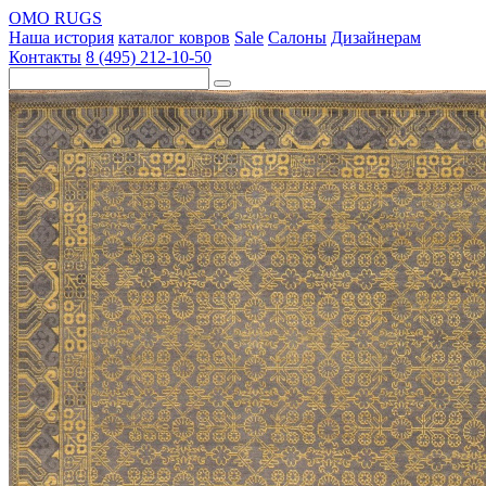
OMO RUGS
Наша история
каталог ковров
Sale
Салоны
Дизайнерам
Контакты
8 (495) 212-10-50