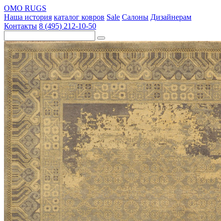
OMO RUGS
Наша история
каталог ковров
Sale
Салоны
Дизайнерам
Контакты
8 (495) 212-10-50