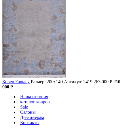
Ковер Fantacy
Размер: 200х140
Артикул: 2419
263 000
Р
210
000
Р
Наша история
каталог ковров
Sale
Салоны
Дизайнерам
Контакты