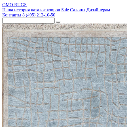
OMO RUGS
Наша история
каталог ковров
Sale
Салоны
Дизайнерам
Контакты
8 (495) 212-10-50