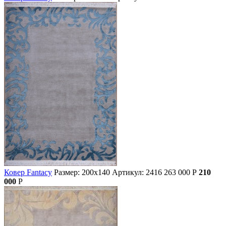
Ковер Fantacy
Размер: 200х140
Артикул: 2416
263 000
Р
210
000
Р