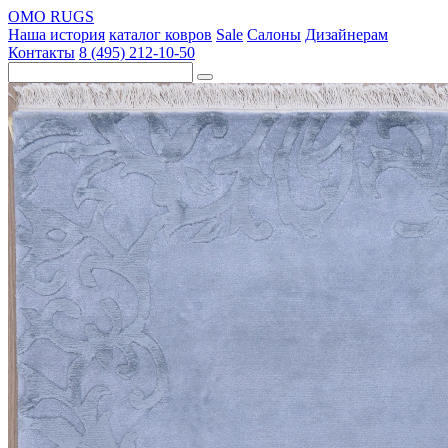
OMO RUGS
Наша история
каталог ковров
Sale
Салоны
Дизайнерам
Контакты
8 (495) 212-10-50