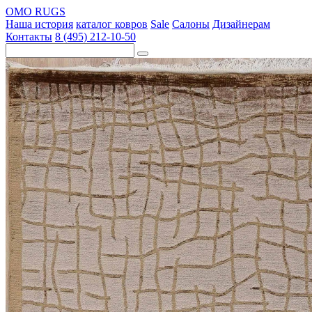
OMO RUGS
Наша история
каталог ковров
Sale
Салоны
Дизайнерам
Контакты
8 (495) 212-10-50