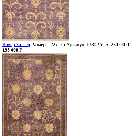
Ковер Зиглер
Размер: 122х175
Артикул: 1380
Цена:
230 000
Р
195 000
Р