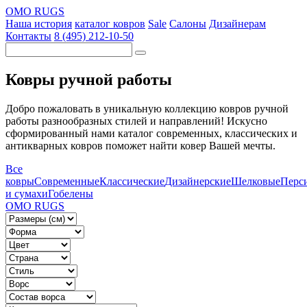
OMO RUGS
Наша история
каталог ковров
Sale
Салоны
Дизайнерам
Контакты
8 (495) 212-10-50
Ковры ручной работы
Добро пожаловать в уникальную коллекцию ковров ручной
работы разнообразных стилей и направлений! Искусно
сформированный нами каталог современных, классических и
антикварных ковров поможет найти ковер Вашей мечты.
Все
ковры
Современные
Классические
Дизайнерские
Шелковые
Перс
и сумахи
Гобелены
OMO RUGS