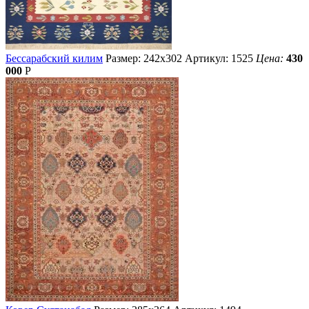
Бессарабский килим
Размер: 242х302
Артикул: 1525
Цена:
430
000
Р