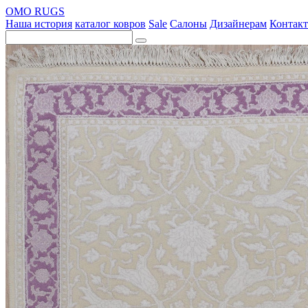
OMO RUGS
Наша история
каталог ковров
Sale
Салоны
Дизайнерам
Контак