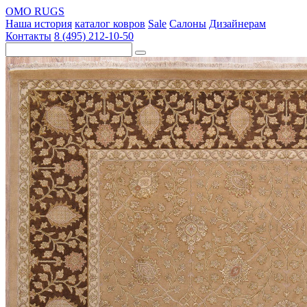
OMO RUGS
Наша история
каталог ковров
Sale
Салоны
Дизайнерам
Контакты
8 (495) 212-10-50