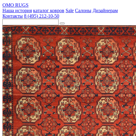
OMO RUGS
Наша история
каталог ковров
Sale
Салоны
Дизайнерам
Контакты
8 (495) 212-10-50