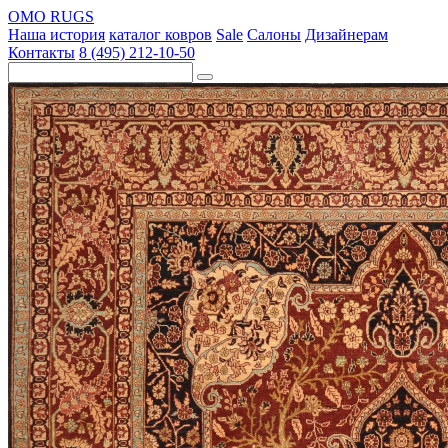
OMO RUGS
Наша история
каталог ковров
Sale
Салоны
Дизайнерам
Контакты
8 (495) 212-10-50