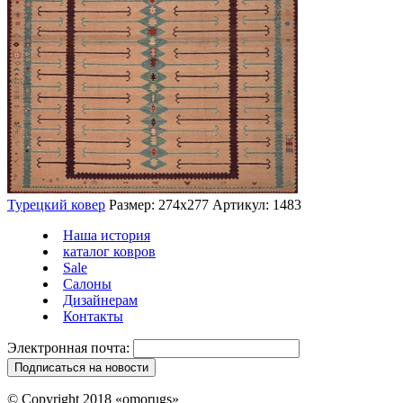
Турецкий ковер
Размер: 274х277
Артикул: 1483
Наша история
каталог ковров
Sale
Салоны
Дизайнерам
Контакты
Электронная почта:
© Copyright 2018 «omorugs»