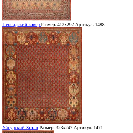
Персидский ковер
Размер: 412х292
Артикул: 1488
Уйгурский Хотан
Размер: 323х247
Артикул: 1471