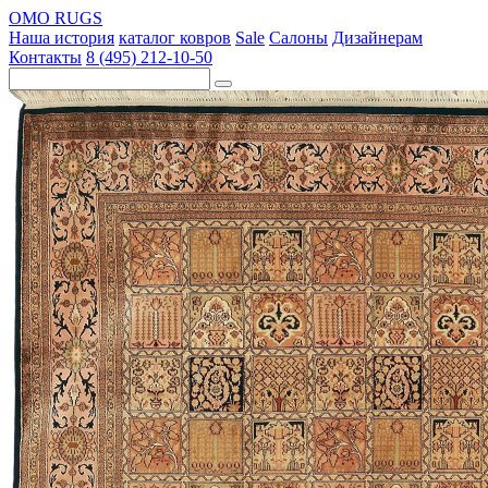
OMO RUGS
Наша история
каталог ковров
Sale
Салоны
Дизайнерам
Контакты
8 (495) 212-10-50