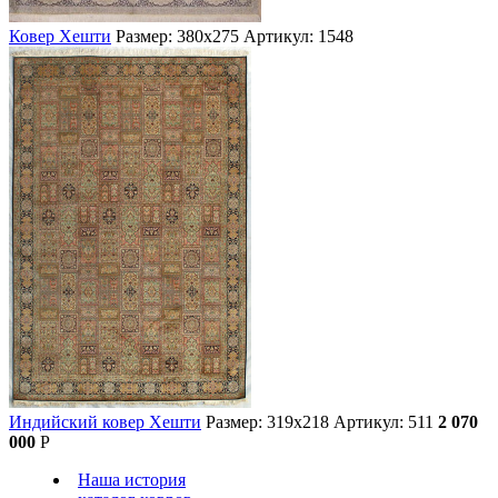
Ковер Хешти
Размер: 380х275
Артикул: 1548
Индийский ковер Хешти
Размер: 319х218
Артикул: 511
2 070
000
Р
Наша история