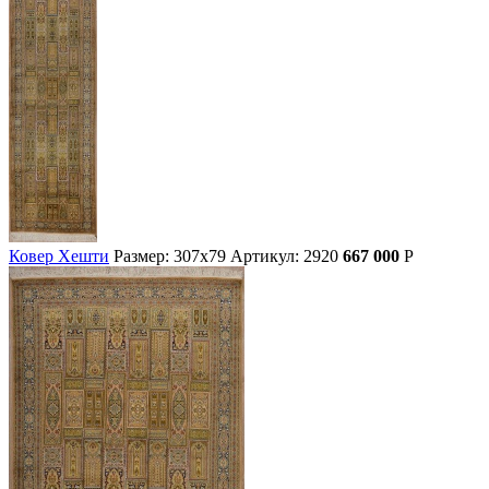
Ковер Хешти
Размер: 307х79
Артикул: 2920
667 000
Р