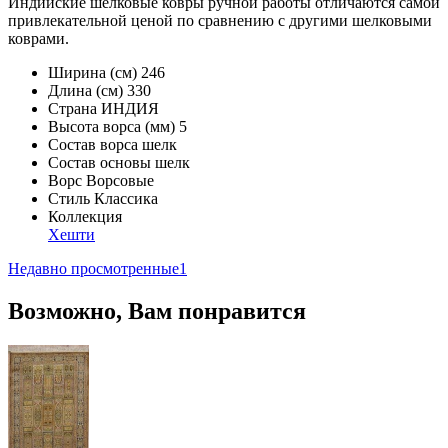
Индийские шелковые ковры ручной работы отличаются самой
привлекательной ценой по сравнению с другими шелковыми
коврами.
Ширина (см)
246
Длина (см)
330
Страна
ИНДИЯ
Высота ворса (мм)
5
Состав ворса
шелк
Состав основы
шелк
Ворс
Ворсовые
Стиль
Классика
Коллекция
Хешти
Недавно просмотренные
1
Возможно, Вам понравится