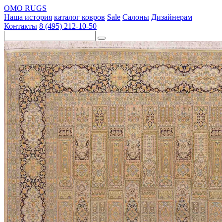
OMO RUGS
Наша история
каталог ковров
Sale
Салоны
Дизайнерам
Контакты
8 (495) 212-10-50