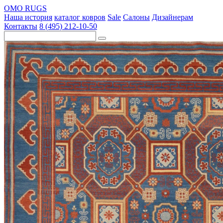
OMO RUGS
Наша история
каталог ковров
Sale
Салоны
Дизайнерам
Контакты
8 (495) 212-10-50