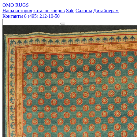
OMO RUGS
Наша история
каталог ковров
Sale
Салоны
Дизайнерам
Контакты
8 (495) 212-10-50