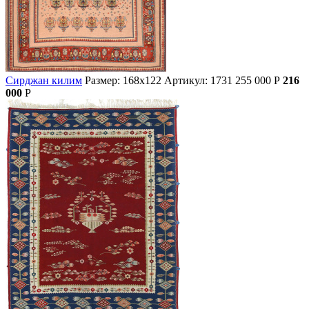
Сирджан килим
Размер: 168х122
Артикул: 1731
255 000
Р
216
000
Р