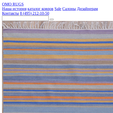
OMO RUGS
Наша история
каталог ковров
Sale
Салоны
Дизайнерам
Контакты
8 (495) 212-10-50