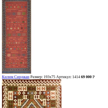
Килим Сирджан
Размер: 193х75
Артикул: 1414
69 000
Р