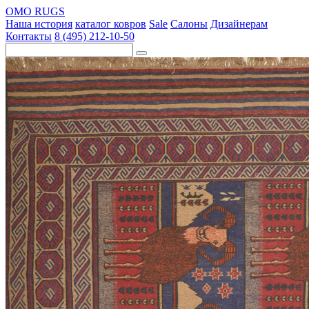
OMO RUGS
Наша история
каталог ковров
Sale
Салоны
Дизайнерам
Контакты
8 (495) 212-10-50