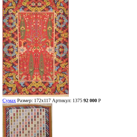
Сумах
Размер: 172х117
Артикул: 1375
92 000
Р