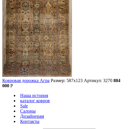
Ковровая дорожка Агра
Размер: 587х123
Артикул: 3270
884
000
Р
Наша история
каталог ковров
Sale
Салоны
Дизайнерам
Контакты