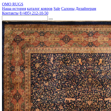
OMO RUGS
Наша история
каталог ковров
Sale
Салоны
Дизайнерам
Контакты
8 (495) 212-10-50