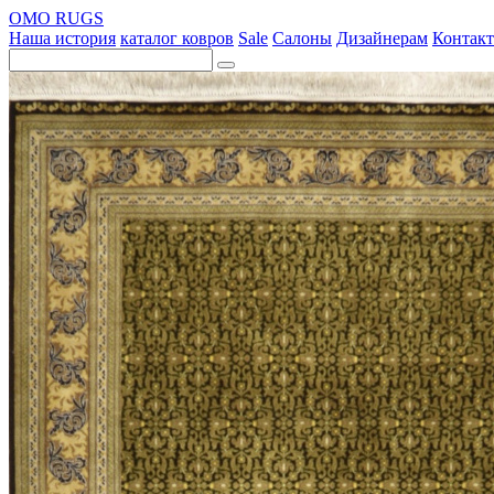
OMO RUGS
Наша история
каталог ковров
Sale
Салоны
Дизайнерам
Контак