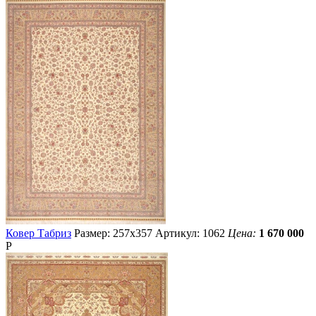
Ковер Табриз
Размер: 257х357
Артикул: 1062
Цена:
1 670 000
Р