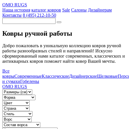
OMO RUGS
Наша история
каталог ковров
Sale
Салоны
Дизайнерам
Контакты
8 (495) 212-10-50
Ковры ручной работы
Добро пожаловать в уникальную коллекцию ковров ручной
работы разнообразных стилей и направлений! Искусно
сформированный нами каталог современных, классических и
антикварных ковров поможет найти ковер Вашей мечты.
Все
ковры
Современные
Классические
Дизайнерские
Шелковые
Перс
и сумахи
Гобелены
OMO RUGS