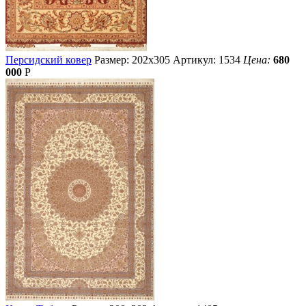
Персидский ковер
Размер: 202х305
Артикул: 1534
Цена:
680
000
Р