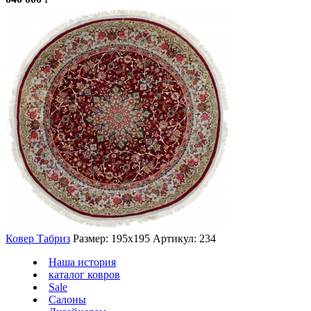
Ковер Табриз
Размер: 195х195
Артикул: 234
Наша история
каталог ковров
Sale
Салоны