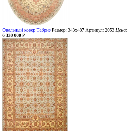
Овальный ковер Табриз
Размер: 343х487
Артикул: 2053
Цена:
6 330 000
Р