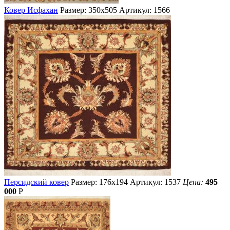
Ковер Исфахан
Размер: 350х505
Артикул: 1566
Персидский ковер
Размер: 176х194
Артикул: 1537
Цена:
495
000
Р