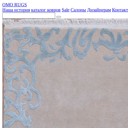
OMO RUGS
Наша история
каталог ковров
Sale
Салоны
Дизайнерам
Контак