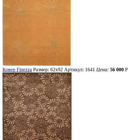
Ковер Finezza
Размер: 62х92
Артикул: 1641
Цена:
56 000
Р