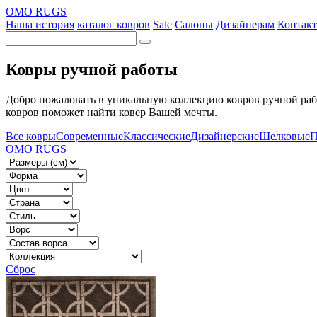
OMO RUGS
Наша история
каталог ковров
Sale
Салоны
Дизайнерам
Контак
Ковры ручной работы
Добро пожаловать в уникальную коллекцию ковров ручной раб
ковров поможет найти ковер Вашей мечты.
Все ковры
Современные
Классические
Дизайнерские
Шелковые
П
OMO RUGS
Сброс