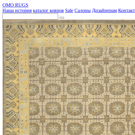
OMO RUGS
Наша история
каталог ковров
Sale
Салоны
Дизайнерам
Контак