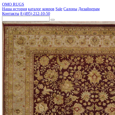
OMO RUGS
Наша история
каталог ковров
Sale
Салоны
Дизайнерам
Контакты
8 (495) 212-10-50