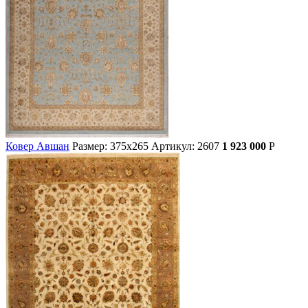
Ковер Авшан
Размер: 375х265
Артикул: 2607
1 923 000
Р