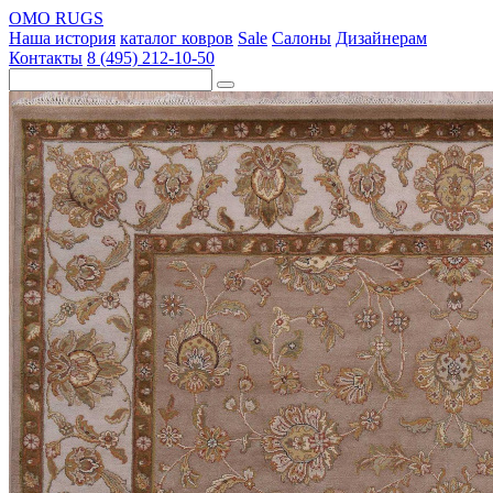
OMO RUGS
Наша история
каталог ковров
Sale
Салоны
Дизайнерам
Контакты
8 (495) 212-10-50