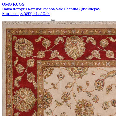
OMO RUGS
Наша история
каталог ковров
Sale
Салоны
Дизайнерам
Контакты
8 (495) 212-10-50