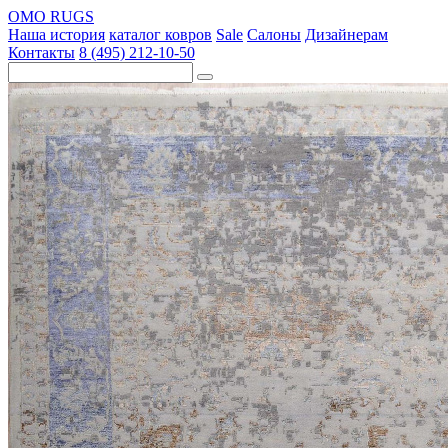
OMO RUGS
Наша история
каталог ковров
Sale
Салоны
Дизайнерам
Контакты
8 (495) 212-10-50